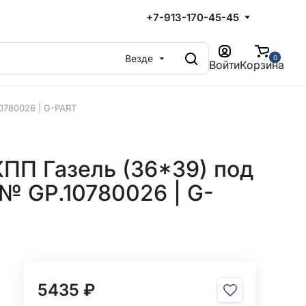
+7-913-170-45-45
Везде
0
Войти
Корзина
0780026 | G-PART
ПП Газель (36*39) под
№ GP.10780026 | G-
5435 ₽