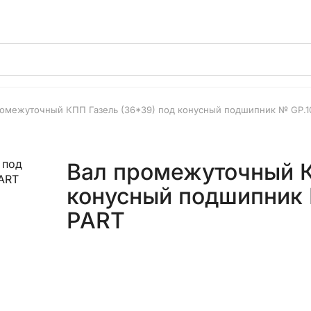
ромежуточный КПП Газель (36*39) под конусный подшипник № GP.1
Вал промежуточный К
конусный подшипник 
PART