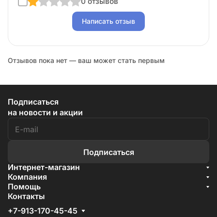
0 отзывов
Написать отзыв
Отзывов пока нет — ваш может стать первым
Подписаться
на новости и акции
Подписаться
Интернет-магазин
Акции
Компания
О компании
Помощь
Бренды
Условия доставки
Контакты
Документы
Способы оплаты
Условия поставки
+7-913-170-45-45
Гарантия на товар
Отзывы