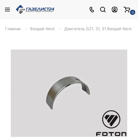
0
Главная
Валдай Next
Двигатель G21, 31, 51 Валдай Next