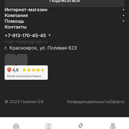
Подписаться
Интернет-магазин
Акции
Компания
О компании
Помощь
Бренды
Условия доставки
Контакты
Документы
Способы оплаты
Условия поставки
+7-913-170-45-45
Гарантия на товар
Отзывы
com-motors@mail.ru
г. Красноярск, ул. Полевая 623
© 2025 Газелист24
Конфиденциальность
Оферта