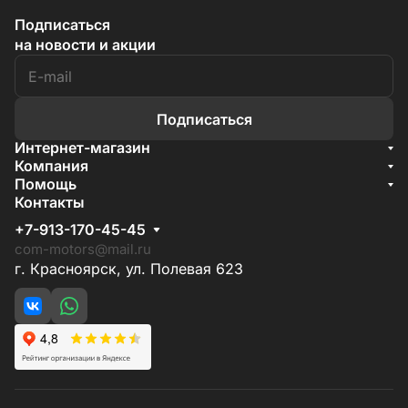
Подписаться
на новости и акции
Подписаться
Интернет-магазин
Акции
Компания
О компании
Помощь
Бренды
Условия доставки
Контакты
Документы
Способы оплаты
Условия поставки
+7-913-170-45-45
Гарантия на товар
Отзывы
com-motors@mail.ru
г. Красноярск, ул. Полевая 623