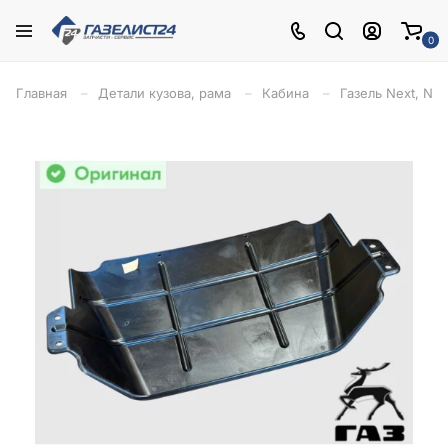
0
Главная
Детали кузова, рама
Кабина
Газель Next, NN