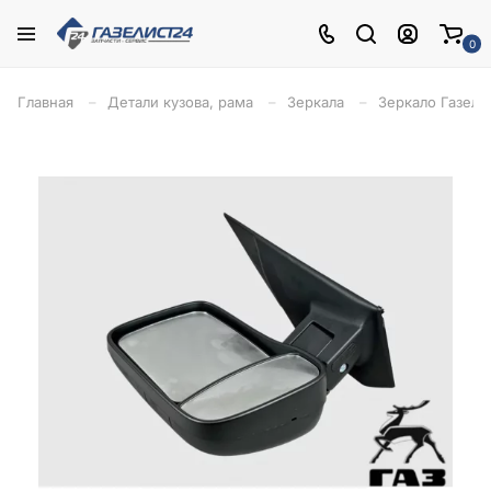
0
Главная
Детали кузова, рама
Зеркала
Зеркало Газель