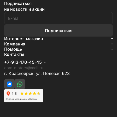
Подписаться
на новости и акции
Подписаться
Интернет-магазин
Акции
Компания
О компании
Помощь
Бренды
Условия доставки
Контакты
Документы
Способы оплаты
Условия поставки
+7-913-170-45-45
Гарантия на товар
Отзывы
com-motors@mail.ru
г. Красноярск, ул. Полевая 623