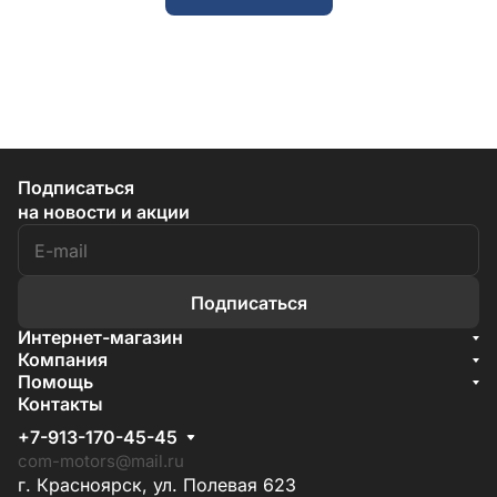
Подписаться
на новости и акции
Подписаться
Интернет-магазин
Акции
Компания
О компании
Помощь
Бренды
Условия доставки
Контакты
Документы
Способы оплаты
Условия поставки
+7-913-170-45-45
Гарантия на товар
Отзывы
com-motors@mail.ru
г. Красноярск, ул. Полевая 623