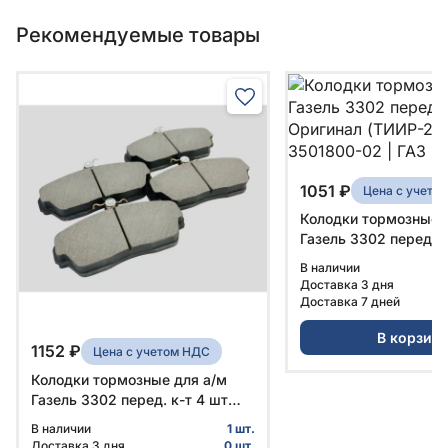
Рекомендуемые товары
1051 ₽
Цена с учето
Колодки тормозные 
Газель 3302 перед. к
Оригинал (ТИИР-221
В наличии
3501800-02 | ГАЗ
Доставка 3 дня
Доставка 7 дней
В корзин
1152 ₽
Цена с учетом НДС
Колодки тормозные для а/м
Газель 3302 перед. к-т 4 шт
Оригинал (ТИИР-240) № 2217-
В наличии
1 шт.
3501800-02 | ГАЗ
Доставка 3 дня
0 шт.