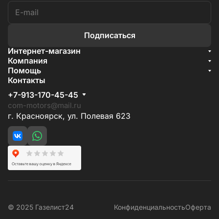
Подписаться
Интернет-магазин
Акции
Компания
О компании
Помощь
Бренды
Условия доставки
Контакты
Документы
Способы оплаты
Условия поставки
+7-913-170-45-45
Гарантия на товар
Отзывы
com-motors@mail.ru
г. Красноярск, ул. Полевая 623
© 2025 Газелист24
Конфиденциальность
Оферта