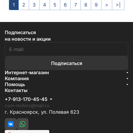
1
2
3
4
5
6
7
8
9
>
>|
Подписаться
на новости и акции
Подписаться
Интернет-магазин
Акции
Компания
О компании
Помощь
Бренды
Условия доставки
Контакты
Документы
Способы оплаты
Условия поставки
+7-913-170-45-45
Гарантия на товар
Отзывы
com-motors@mail.ru
г. Красноярск, ул. Полевая 623