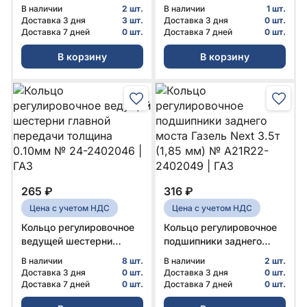
№ С41R92-2401004 | ГАЗ
спайсер чулок) а/м с ABS
В наличии
2 шт.
В наличии
1 шт.
№ А31R32-2401004-10 |
Доставка 3 дня
3 шт.
Доставка 3 дня
0 шт.
ГАЗ
Доставка 7 дней
0 шт.
Доставка 7 дней
0 шт.
В корзину
В корзину
265 ₽
316 ₽
Цена с учетом НДС
Цена с учетом НДС
Кольцо регулировочное
Кольцо регулировочное
ведущей шестерни
подшипники заднего
главной передачи
моста Газель Next 3.5т
В наличии
8 шт.
В наличии
2 шт.
толщина 0.10мм № 24-
(1,85 мм) № А21R22-
Доставка 3 дня
0 шт.
Доставка 3 дня
0 шт.
2402046 | ГАЗ
2402049 | ГАЗ
Доставка 7 дней
0 шт.
Доставка 7 дней
0 шт.