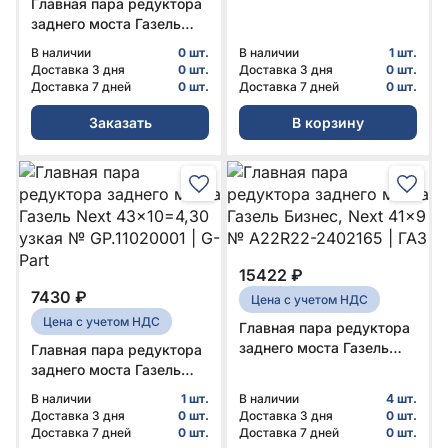
Главная пара редуктора
№ 3302-2402165-60 | G-
заднего моста Газель
PART
Next (ЦМФ, автобус)
В наличии
0 шт.
В наличии
1 шт.
41x9 № А68R52-2402165
Доставка 3 дня
0 шт.
Доставка 3 дня
0 шт.
| ГАЗ
Доставка 7 дней
0 шт.
Доставка 7 дней
0 шт.
Заказать
В корзину
15422 ₽
7430 ₽
Цена с учетом НДС
Цена с учетом НДС
Главная пара редуктора
заднего моста Газель
Главная пара редуктора
Бизнес, Next 41x9 №
заднего моста Газель
А22R22-2402165 | ГАЗ
Next 43x10=4,30 узкая
В наличии
1 шт.
В наличии
4 шт.
№ GP.11020001 | G-Part
Доставка 3 дня
0 шт.
Доставка 3 дня
0 шт.
Доставка 7 дней
0 шт.
Доставка 7 дней
0 шт.