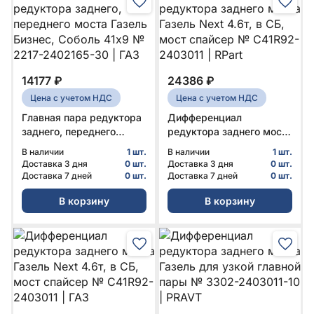
14177 ₽
24386 ₽
Цена с учетом НДС
Цена с учетом НДС
Главная пара редуктора
Дифференциал
заднего, переднего
редуктора заднего моста
моста Газель Бизнес,
Газель Next 4.6т, в СБ,
В наличии
1 шт.
В наличии
1 шт.
Соболь 41x9 № 2217-
мост спайсер № С41R92-
Доставка 3 дня
0 шт.
Доставка 3 дня
0 шт.
2402165-30 | ГАЗ
2403011 | RPart
Доставка 7 дней
0 шт.
Доставка 7 дней
0 шт.
В корзину
В корзину