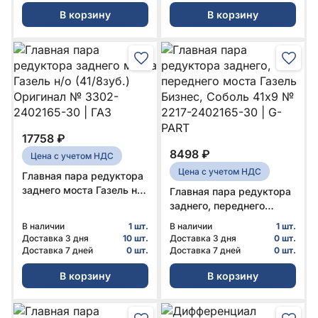
В корзину
В корзину
17758 ₽
8498 ₽
Цена с учетом НДС
Цена с учетом НДС
Главная пара редуктора
заднего моста Газель н/о
Главная пара редуктора
(41/8зуб.) Оригинал №
заднего, переднего
3302-2402165-30 | ГАЗ
моста Газель Бизнес,
В наличии
1 шт.
В наличии
1 шт.
Соболь 41x9 № 2217-
Доставка 3 дня
10 шт.
Доставка 3 дня
0 шт.
2402165-30 | G-PART
Доставка 7 дней
0 шт.
Доставка 7 дней
0 шт.
В корзину
В корзину