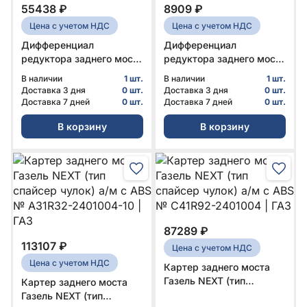
55438 ₽
8909 ₽
Цена с учетом НДС
Цена с учетом НДС
Дифференциал
Дифференциал
редуктора заднего моста
редуктора заднего моста
Газель Next 4.6т, в СБ,
Газель для узкой главной
В наличии
1 шт.
В наличии
1 шт.
мост спайсер № С41R92-
пары № 3302-2403011-
Доставка 3 дня
0 шт.
Доставка 3 дня
0 шт.
2403011 | ГАЗ
10 | PRAVT
Доставка 7 дней
0 шт.
Доставка 7 дней
0 шт.
В корзину
В корзину
87289 ₽
113107 ₽
Цена с учетом НДС
Цена с учетом НДС
Картер заднего моста
Газель NEXT (тип
Картер заднего моста
спайсер чулок) а/м с ABS
Газель NEXT (тип